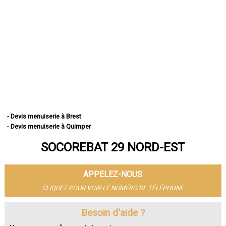
- Devis menuiserie à Brest
- Devis menuiserie à Quimper
- Devis menuiserie à Concarneau
SOCOREBAT 29 NORD-EST
- Devis menuiserie à Morlaix
- Devis menuiserie à Douarnenez
- Devis menuiserie à Landerneau
APPELEZ-NOUS
- Devis menuiserie à Guipavas
- Devis menuiserie à Plougastel-Daoulas
CLIQUEZ POUR VOIR LE NUMÉRO DE TÉLÉPHONE
- Devis menuiserie à Plouzané
- Devis menuiserie à Quimperlé
Besoin d'aide ?
- Devis menuiserie à Le Relecq-Kerhuon