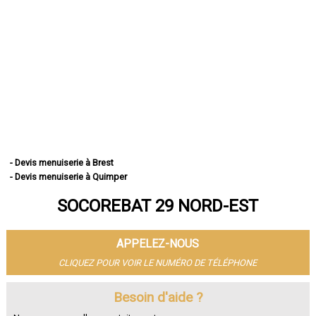
- Devis menuiserie à Brest
- Devis menuiserie à Quimper
- Devis menuiserie à Concarneau
SOCOREBAT 29 NORD-EST
- Devis menuiserie à Morlaix
- Devis menuiserie à Douarnenez
- Devis menuiserie à Landerneau
APPELEZ-NOUS
- Devis menuiserie à Guipavas
- Devis menuiserie à Plougastel-Daoulas
CLIQUEZ POUR VOIR LE NUMÉRO DE TÉLÉPHONE
- Devis menuiserie à Plouzané
- Devis menuiserie à Quimperlé
Besoin d'aide ?
- Devis menuiserie à Le Relecq-Kerhuon