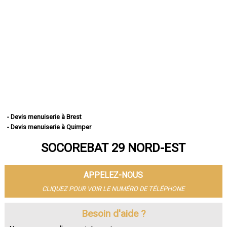
- Devis menuiserie à Brest
- Devis menuiserie à Quimper
- Devis menuiserie à Concarneau
SOCOREBAT 29 NORD-EST
- Devis menuiserie à Morlaix
- Devis menuiserie à Douarnenez
- Devis menuiserie à Landerneau
APPELEZ-NOUS
- Devis menuiserie à Guipavas
- Devis menuiserie à Plougastel-Daoulas
CLIQUEZ POUR VOIR LE NUMÉRO DE TÉLÉPHONE
- Devis menuiserie à Plouzané
- Devis menuiserie à Quimperlé
Besoin d'aide ?
- Devis menuiserie à Le Relecq-Kerhuon