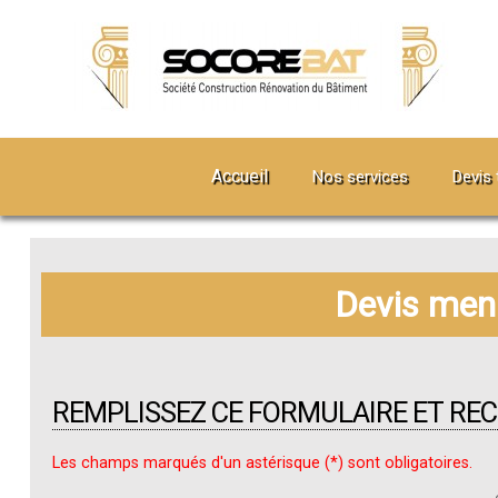
Accueil
Nos services
Devis 
Devis menu
REMPLISSEZ CE FORMULAIRE ET RE
Les champs marqués d'un astérisque (*) sont obligatoires.