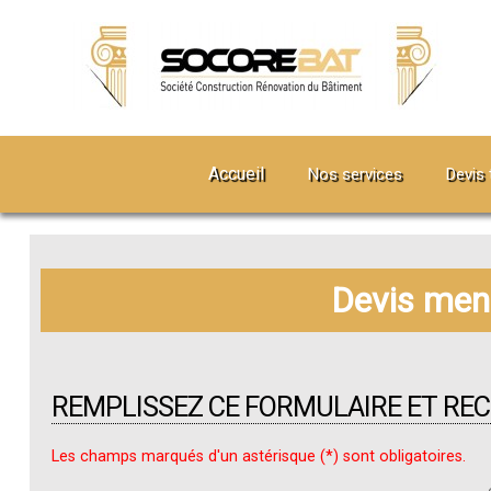
Accueil
Nos services
Devis 
Devis menu
REMPLISSEZ CE FORMULAIRE ET RE
Les champs marqués d'un astérisque (*) sont obligatoires.