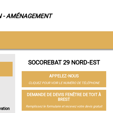
N - AMÉNAGEMENT
SOCOREBAT 29 NORD-EST
APPELEZ-NOUS
CLIQUEZ POUR VOIR LE NUMÉRO DE TÉLÉPHONE
DEMANDE DE DEVIS FENÊTRE DE TOIT À
BREST
Remplissez le formulaire et recevez votre devis gratuit
vation