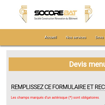
Accueil
Nos services
Devis 
Devis menu
REMPLISSEZ CE FORMULAIRE ET RE
Les champs marqués d'un astérisque (*) sont obligatoires.