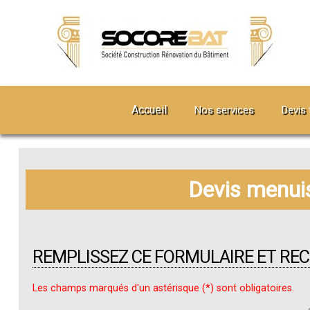
Accueil
Nos services
Devis 
Devis menuis
REMPLISSEZ CE FORMULAIRE ET RE
Les champs marqués d'un astérisque (*) sont obligatoires.