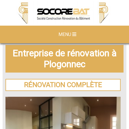
MENU
Entreprise de rénovation à
Plogonnec
RÉNOVATION COMPLÈTE