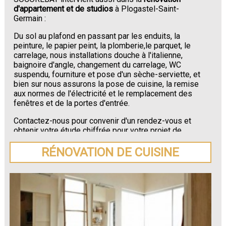
d'appartement et de studios
à Plogastel-Saint-
Germain :
Du sol au plafond en passant par les enduits, la
peinture, le papier peint, la plomberie,le parquet, le
carrelage, nous installations douche à l'italienne,
baignoire d'angle, changement du carrelage, WC
suspendu, fourniture et pose d'un sèche-serviette, et
bien sur nous assurons la pose de cuisine, la remise
aux normes de l'électricité et le remplacement des
fenêtres et de la portes d'entrée.
Contactez-nous pour convenir d'un rendez-vous et
obtenir votre étude chiffrée pour votre projet de
rénovation de maison ou d'appartement près de
Plogastel-Saint-Germain
.
RÉNOVATION DE CUISINE